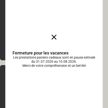
La Buvette
021 614 25 55
labuvette-vaudoise.ch
Fermeture pour les vacances
Les prestations paniers cadeaux sont en pause estivale
du 31.07.2026 au 10.08.2026.
Merci de votre compréhension et un bel été